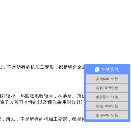
以，不是所有的机加工变形，都是铝合金原材料导致的。还有其
在线咨询
美铝6061铝板
肯联7075铝板
相对较小，
热膨胀系数较大，
在薄壁、薄板类零件的机械加工中
俄罗斯6061铝
除了改善刀具性能以及预先采用时效处理消除材料的内应力之
凯撒7050铝板
南南6061铝板
素，所以，不是所有的机加工变形，都是铝合金原材料导致的。