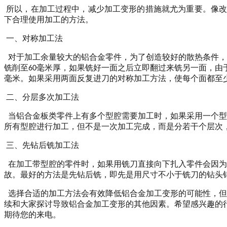
所以，在加工过程中，减少加工变形的措施就尤为重要。像改
下合理使用加工的方法。
一、
对称加工法
对于加工余量较大的铝合金零件，为了创造较好的散热条件，
铣削至60毫米厚，如果铣好一面之后立即翻过来铣另一面，由
毫米。如果采用两面反复进刀的对称加工方法，使每个面都至少
二、
分层多次加工法
当铝合金板类零件上有多个型腔需要加工时，如果采用一个型
所有型腔进行加工，但不是一次加工完成，而是分若干个层次
三、
先钻后铣加工法
在加工带型腔的零件时，如果用铣刀直接向下扎入零件会因为
故。最好的方法是先钻后铣，即先是用尺寸不小于铣刀的钻头
选择合适的加工方法会有效降低铝合金加工变形的可能性，但
续
和大家探讨导致
铝合金加工变形的其他因素。希望感兴趣的行
期待您的来电。