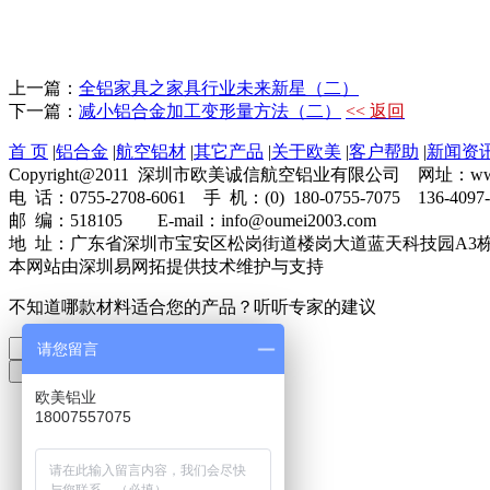
上一篇：
全铝家具之家具行业未来新星（二）
下一篇：
减小铝合金加工变形量方法（二）
<< 返回
首 页
|
铝合金
|
航空铝材
|
其它产品
|
关于欧美
|
客户帮助
|
新闻资
Copyright@2011 深圳市欧美诚信航空铝业有限公司 网址：www.o
电 话：0755-2708-6061 手 机：(0) 180-0755-7075 136-4097
邮 编：518105 E-mail：info@oumei2003.com
地 址：广东省深圳市宝安区松岗街道楼岗大道蓝天科技园A3
本网站由深圳易网拓提供技术维护与支持
不知道哪款材料适合您的产品？听听专家的建议
请您留言
欧美铝业
18007557075
电话：
400-888-6061