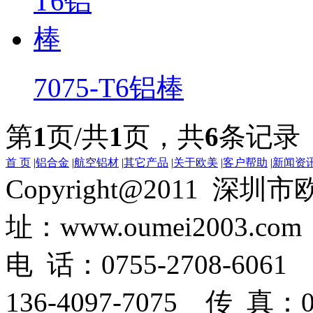
7075-T6铝棒
第
1
页/共
1
页，共
6
条记录
首 页
|
铝合金
|
航空铝材
|
其它产品
|
关于欧美
|
客户帮助
|
新闻资
Copyright@2011
址：www.oumei2003.com
电 话：0755-2708-6061 
136-4097-7075 传 真：07