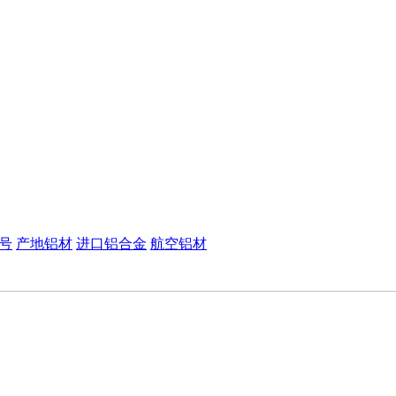
号
产地铝材
进口铝合金
航空铝材