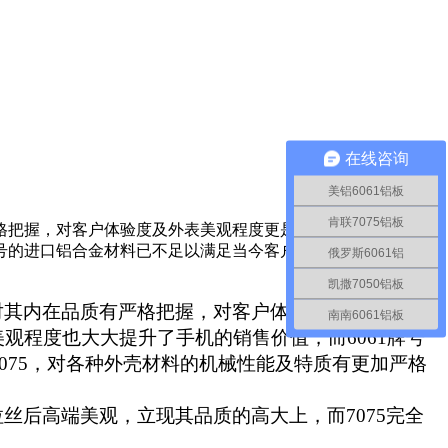
在线咨询
美铝6061铝板
肯联7075铝板
格把握，对客户体验度及外表美观程度更是高度要求，塑料手机
牌号的进口铝合金材料已不足以满足当今客户的高需求，所以加工
俄罗斯6061铝
凯撒7050铝板
对其内在品质有严格把握，对客户体验度及外表美观
南南6061铝板
美观程度也大大提升了手机的销售价值，而
6061
牌号
075
，对各种外壳材料的机械性能及特质有更加严格
拉丝后高端美观，立现其品质的高大上，而
7075
完全