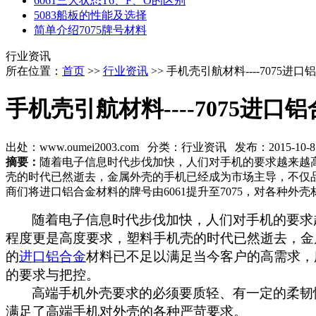
6061三大状态T6、F、O的区别
5083船板的性能及选择
简单介绍7075牌号材料
行业资讯
所在位置：
首页
>>
行业资讯
>> 手机壳引航材料----7075进
手机壳引航材料----7075进口
出处：www.oumei2003.com 分类：行业资讯 发布：2015-10-8 13
摘要：
随着电子信息时代步伐加快，人们对手机的要求越来越
壳的时代已然逝去，金属外壳的手机已经成为市场主导，不仅品
商们将进口铝合金材料的牌号由6061提升至7075，对各种
随着电子信息时代步伐加快，人们对手机的要求
程度更是高度要求，塑料手机壳的时代已然逝去，金
的
进口铝合金
材料已不足以满足当今客户的高需求，
的要求与把控。
高端手机外壳要求的必须要质轻、有一定的柔韧
满足了高端手机对外壳的各种严苛要求。