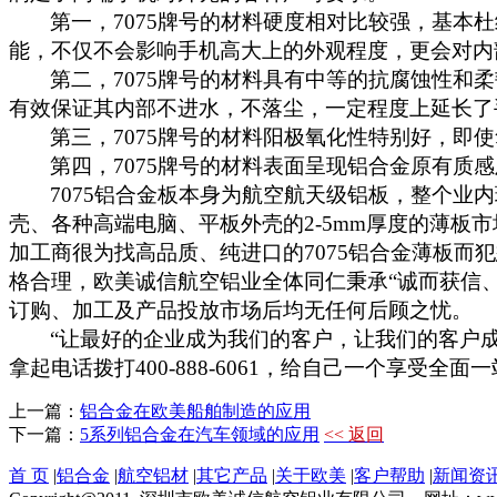
第一，
7075
牌号的材料硬度相对比较强，基本杜
能，不仅不会影响手机高大上的外观程度，更会对内
第二，
7075
牌号的材料具有中等的抗腐蚀性和柔
有效保证其内部不进水，不落尘，一定程度上延长了
第三，
7075
牌号的材料阳极氧化性特别好，即使
第四，
7075
牌号的材料表面呈现铝合金原有质感
7075
铝合金板本身为航空航天级铝板，整个业内
壳、各种高端电脑、平板外壳的
2-5mm
厚度的薄板市
加工商很为找高品质、纯进口的
7075
铝合金薄板而犯
格合理，欧美诚信航空铝业全体同仁秉承“诚而获信
订购、加工及产品投放市场后均无任何后顾之忧。
“让最好的企业成为我们的客户，让我们的客户
拿起电话拨打
400-888-6061
，给自己一个享受全面一
上一篇：
铝合金在欧美船舶制造的应用
下一篇：
5系列铝合金在汽车领域的应用
<< 返回
首 页
|
铝合金
|
航空铝材
|
其它产品
|
关于欧美
|
客户帮助
|
新闻资