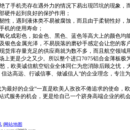
绝了手机壳存在遇外力的情况下易出现凹坑的现象，
部硬件起到良好的保护作用；
韧性，遇到液体类不易被腐蚀，而且由于柔韧性好，
手机的使用寿命；
氧化成彩色，如金色、黑色、蓝色等高大上的颜色均
及银色金属光泽，不易脱落的磨砂手感定会让您的客
现货库存量充足的供应商就为数不多，而且航空领域
场上更是少之又少。所以整个进口
7075
铝合金薄板极
愁，欧美诚信航空铝业全体同仁为您消除后顾之忧，
、信达高远、行诚信事、做诚信人”的企业理念，专注
成为最好的企业”一直是欧美人孜孜不倦追求的使命，
站式服务的机会，更是给自己一个跻身高端企业的机
讯
|
网站地图