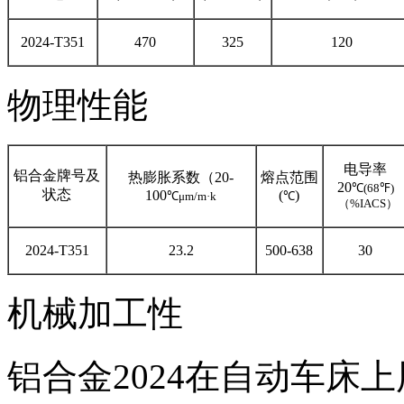
2024-T351
470
325
120
物理性能
电导率
铝合金牌号及
热膨胀系数（20-
熔点范围
20
℃(68℉)
状态
100
(
)
℃μm/m·k
℃
（%IACS）
2024-T351
23.2
500-638
30
机械加工性
铝合金2024在自动车床