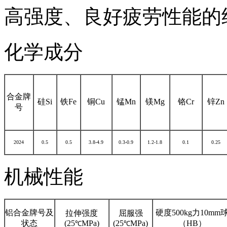
高强度、良好疲劳性能的
化学成分
合金牌
硅Si
铁Fe
铜Cu
锰Mn
镁Mg
铬Cr
锌Zn
号
2024
0.5
0.5
3.8-4.9
0.3-0.9
1.2-1.8
0.1
0.25
机械性能
铝合金牌号及
硬度500kg力10mm
拉伸强度
屈服强
状态
(25
MPa)
(25
MPa)
（HB）
℃
℃