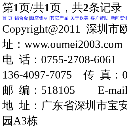
第
1
页/共
1
页，共
2
条记录
首 页
|
铝合金
|
航空铝材
|
其它产品
|
关于欧美
|
客户帮助
|
新闻资
Copyright@2011
址：www.oumei2003.com
电 话：0755-2708-6061 
136-4097-7075 传 真：07
邮 编：518105 E-mail：
地 址：广东省深圳市宝
园A3栋