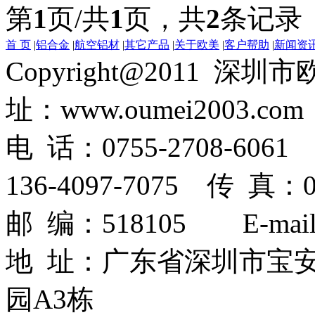
第
1
页/共
1
页，共
2
条记录
首 页
|
铝合金
|
航空铝材
|
其它产品
|
关于欧美
|
客户帮助
|
新闻资
Copyright@2011
址：www.oumei2003.com
电 话：0755-2708-6061 
136-4097-7075 传 真：07
邮 编：518105 E-mail：
地 址：广东省深圳市宝
园A3栋