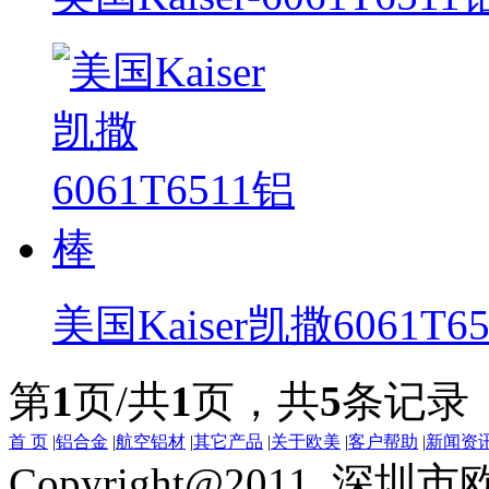
美国Kaiser凯撒6061T6
第
1
页/共
1
页，共
5
条记录
首 页
|
铝合金
|
航空铝材
|
其它产品
|
关于欧美
|
客户帮助
|
新闻资
Copyright@2011