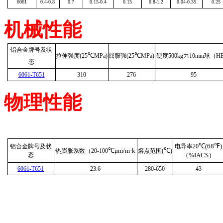
6061
0.4-0.8
0.7
0.15-0.4
0.15
0.8-1.2
0.04-0.35
0.25
机械性能
铝合金牌号及状
℃
℃
拉伸强度(25
MPa)
屈服强(25
MPa)
硬度500kg力10mm球（H
态
6061-T651
310
276
95
物理性能
℃(68℉)
铝合金牌号及状
电导率20
℃μm/m·k
℃
热膨胀系数（20-100
熔点范围(
)
态
（%IACS）
6061-T651
23.6
280-650
43