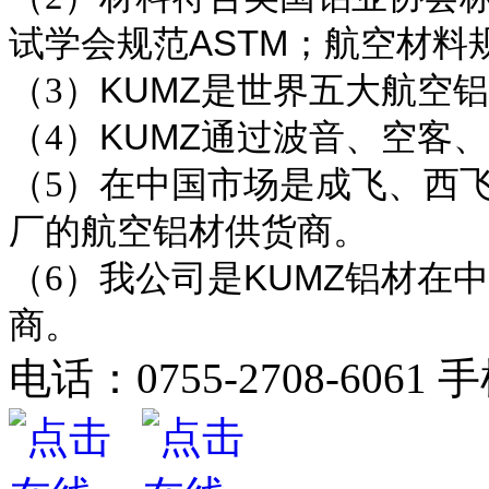
试学会规范
ASTM
；航空材料
（
3
）
KUMZ
是世界五大航空铝
（
4
）
KUMZ
通过波音、空客、
（
5
）在中国市场是成飞、西
厂的航空铝材供货商。
（
6
）我公司是
KUMZ
铝材在中
商。
电话：
0755-2708-6061
手