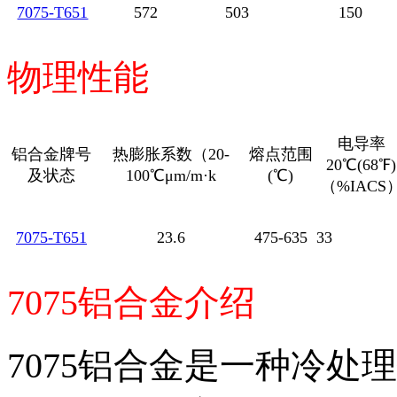
7075-T651
572
503
150
物理性能
电导率
铝合金牌号
热膨胀系数（20-
熔点范围
20℃(68℉)
及状态
100℃μm/m·k
(℃)
（%IACS
7075-T651
23.6
475-635
33
7075铝合金介绍
7075
铝合金是一种冷处理