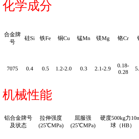
化学成分
合金牌
硅Si
铁Fe
铜Cu
锰Mn
镁Mg
铬Cr
号
0.18-
7075
0.4
0.5
1.2-2.0
0.3
2.1-2.9
5
0.28
机械性能
铝合金牌号
拉伸强度
屈服强
硬度500kg力10
及状态
(25℃MPa)
(25℃MPa)
球（HB）